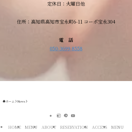
定休日：火曜日他
住所：高知県高知市宝永町6-11 コーポ宝永304
電 話
050-3699-8558
ホーム
News
HOME
MENU
ABOUT
RESERVATION
ACCESS
MENU